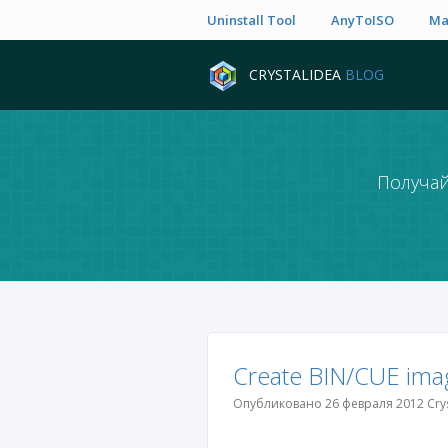
Uninstall Tool
AnyToISO
Ma
CRYSTALIDEA
BLOG
Получай
Create BIN/CUE ima
Опубликовано 26 февраля 2012 Crys