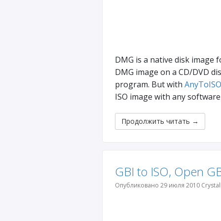
DMG is a native disk image f
DMG image on a CD/DVD disk 
program. But with
AnyToISO
ISO image with any software 
Продолжить читать
→
GBI to ISO, Open GB
Опубликовано 29 июля 2010 Crystal