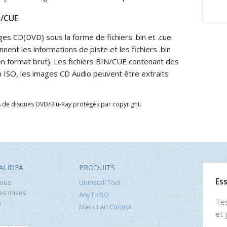
N/CUE
s CD(DVD) sous la forme de fichiers .bin et .cue.
nnent les informations de piste et les fichiers .bin
n format brut). Les fichiers BIN/CUE contenant des
 ISO, les images CD Audio peuvent être extraits
s de disques DVD/Blu-Ray protégés par copyright.
ALIDEA
PRODUITS
Es
vous
Uninstall Tool
les mises
AnyToISO
Te
s
Macs Fan Control
et 