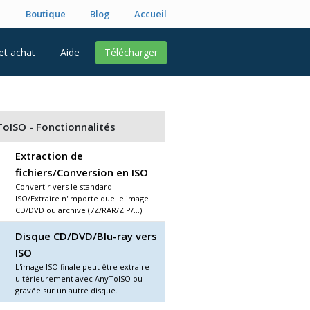
Boutique
Blog
Accueil
 et achat
Aide
Télécharger
oISO - Fonctionnalités
Extraction de
fichiers/Conversion en ISO
Convertir vers le standard
ISO/Extraire n'importe quelle image
CD/DVD ou archive (7Z/RAR/ZIP/...).
Disque CD/DVD/Blu-ray vers
ISO
L'image ISO finale peut être extraire
ultérieurement avec AnyToISO ou
gravée sur un autre disque.