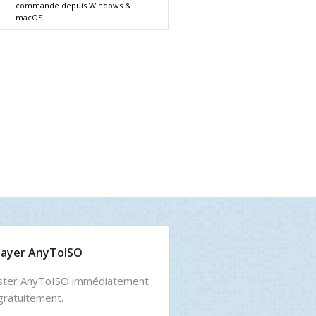
commande depuis Windows &
macOS.
sayer AnyToISO
ster AnyToISO immédiatement
gratuitement.