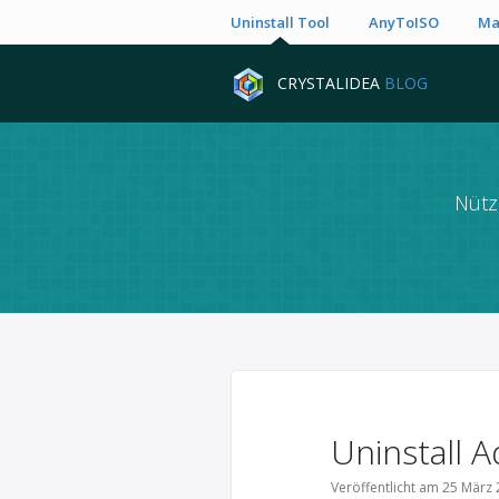
Uninstall Tool
AnyToISO
Ma
CRYSTALIDEA
BLOG
Nütz
Uninstall 
Veröffentlicht am 25 März