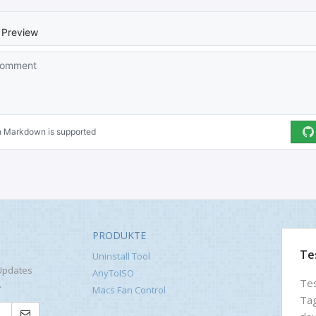
PRODUKTE
Te
Uninstall Tool
Updates
AnyToISO
Tes
.
Macs Fan Control
Tag