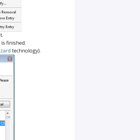
t.
is finished.
izard
technology).