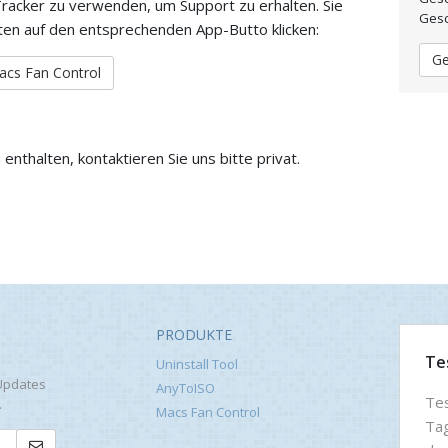
racker zu verwenden, um Support zu erhalten. Sie
Gesc
nten auf den entsprechenden App-Butto klicken:
Ge
acs Fan Control
nthalten, kontaktieren Sie uns bitte privat.
PRODUKTE
Te
Uninstall Tool
Updates
AnyToISO
Tes
.
Macs Fan Control
Tag