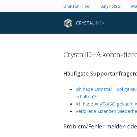
Uninstall Tool
AnyToISO
Ma
CRYSTAL
IDEA
CrystalIDEA kontaktier
Häufigste Supportanfragen
Ich habe Uninstall Tool gekauf
erhalten)?
Ich habe AnyToISO gekauft. Wi
Verlorene Lizenzen wiederhe
Problem/Fehler melden ode