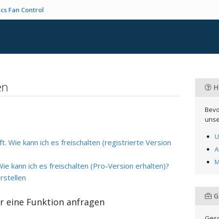
cs Fan Control
en
Hi
Bevo
:
unse
U
t. Wie kann ich es freischalten (registrierte Version
A
M
e kann ich es freischalten (Pro-Version erhalten)?
rstellen
G
r eine Funktion anfragen
Gesc