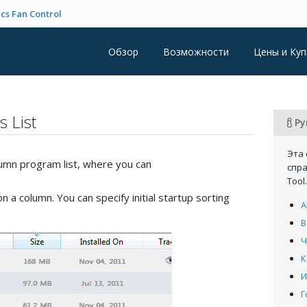
cs Fan Control
Обзор
Возможности
Цены и Куп
s List
Ру
Эта 
olumn program list, where you can
спра
Tool.
on a column. You can specify initial startup sorting
А
В
Ч
К
И
Г