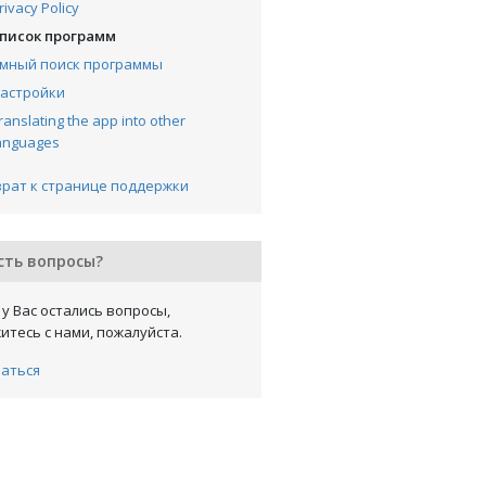
rivacy Policy
писок программ
мный поиск программы
астройки
ranslating the app into other
anguages
рат к странице поддержки
сть вопросы?
 у Вас остались вопросы,
итесь с нами, пожалуйста.
заться