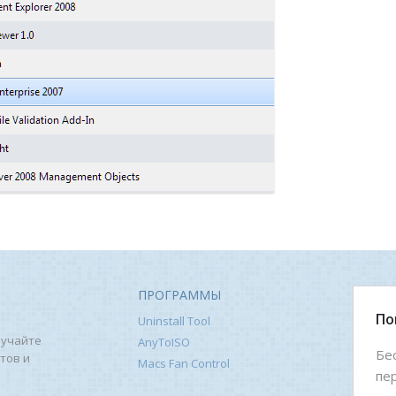
ПРОГРАММЫ
По
Uninstall Tool
лучайте
AnyToISO
Бе
тов и
Macs Fan Control
пе