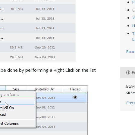
P
С
У
Н
T
l
Возв
e done by performing a Right Click on the list
Е
Если
свяж
Свя