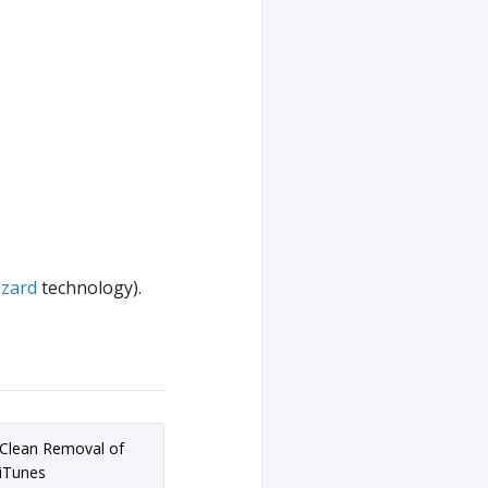
izard
technology).
Clean Removal of
iTunes