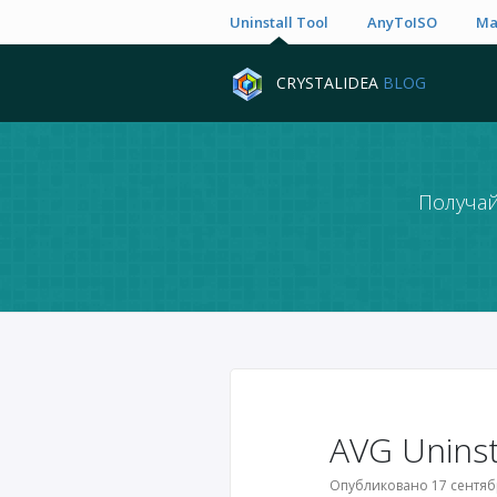
Uninstall Tool
AnyToISO
Ma
CRYSTALIDEA
BLOG
Получай
AVG Uninst
Опубликовано 17 сентябр