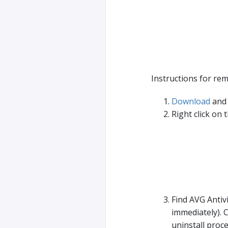
Instructions for re
Download
and 
Right click on 
Find AVG Antivi
immediately). C
uninstall proces