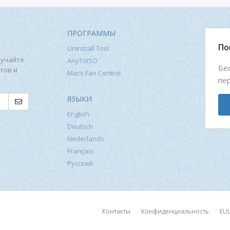
ПРОГРАММЫ
По
Uninstall Tool
лучайте
AnyToISO
Бе
тов и
Macs Fan Control
пе
ЯЗЫКИ
English
Deutsch
Nederlands
Français
Русский
Контакты
Конфиденциальность
EU