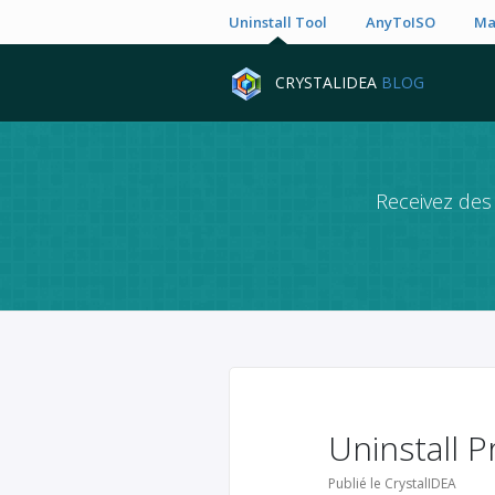
Uninstall Tool
AnyToISO
Ma
CRYSTALIDEA
BLOG
Receivez des 
Uninstall 
Publié le CrystalIDEA