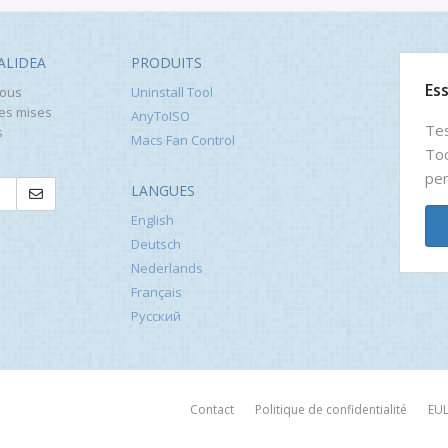
ALIDEA
PRODUITS
Es
vous
Uninstall Tool
les mises
AnyToISO
Tes
s
Macs Fan Control
Too
pen
LANGUES
English
Deutsch
Nederlands
Français
Русский
Contact
Politique de confidentialité
EU