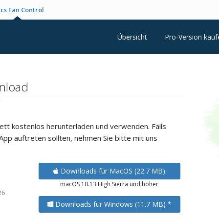
cs Fan Control
Übersicht
Pro-Version kauf
nload
r
ett kostenlos herunterladen und verwenden. Falls
pp auftreten sollten, nehmen Sie bitte mit uns
Downloads für MacOS (22.7 MB)
macOS 10.13 High Sierra und höher
26
Downloads für Windows (11.7 MB) *