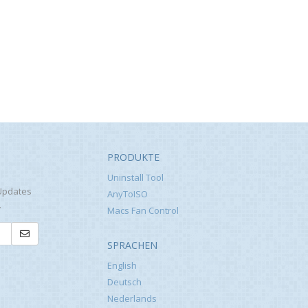
PRODUKTE
Uninstall Tool
Updates
AnyToISO
.
Macs Fan Control
SPRACHEN
English
Deutsch
Nederlands