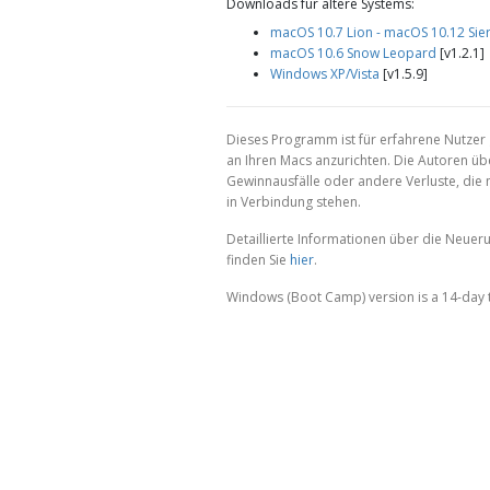
Downloads für ältere Systems:
macOS 10.7 Lion - macOS 10.12 Sie
macOS 10.6 Snow Leopard
[v1.2.1]
Windows XP/Vista
[v1.5.9]
Dieses Programm ist für erfahrene Nutzer 
an Ihren Macs anzurichten. Die Autoren üb
Gewinnausfälle oder andere Verluste, di
in Verbindung stehen.
Detaillierte Informationen über die Neuer
finden Sie
hier
.
Windows (Boot Camp) version is a 14-day tr