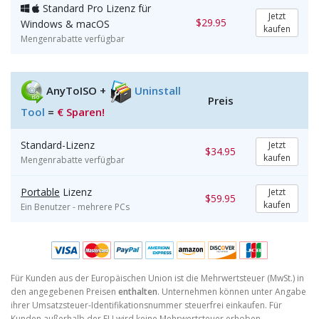
Standard Pro Lizenz für
Jetzt
$29.95
Windows
&
macOS
kaufen
Mengenrabatte verfügbar
AnyToISO +
Uninstall
Preis
Tool
=
€ Sparen!
Standard-Lizenz
Jetzt
$34.95
kaufen
Mengenrabatte verfügbar
Portable
Lizenz
Jetzt
$59.95
kaufen
Ein Benutzer - mehrere PCs
Für Kunden aus der Europäischen Union ist die Mehrwertsteuer (MwSt.) in
den angegebenen Preisen
enthalten
. Unternehmen können unter Angabe
ihrer Umsatzsteuer-Identifikationsnummer steuerfrei einkaufen. Für
Kunden außerhalb der EU wird keine Mehrwertsteuer erhoben.