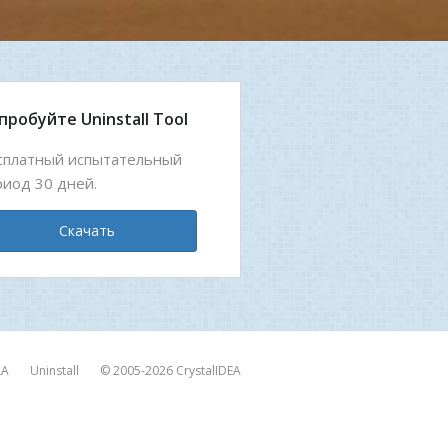
пробуйте Uninstall Tool
сплатный испытательный
риод 30 дней.
Скачать
LA
Uninstall
© 2005-2026
CrystalIDEA