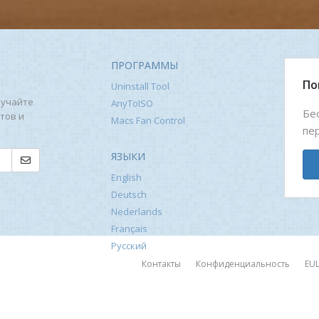
ПРОГРАММЫ
По
Uninstall Tool
лучайте
AnyToISO
Бе
тов и
Macs Fan Control
пе
ЯЗЫКИ
English
Deutsch
Nederlands
Français
Русский
Контакты
Конфиденциальность
EU