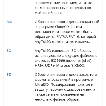
паролем с шифрованием, а также
сегментированные на несколько
файлов образы.
IMG
Образ оптического диска, созданный
в прогрмме CloneCD. С этим
ресширением также может быть
образ диска FAT32/FAT16, который
AnyToISO может также извлечь.
ISO
AnyToISO извлекает ISO образы,
использующие следущие файловые
системы:
ISO9660
(включая Joliet),
HFS+
,
UDF
и
Microsoft XBOX
.
ISZ
Образ оптического диска закрытого
формата, созданный в программе
UltraISO. Поддерживает сжатие и
защиту паролем с шифрованием, а
также сегментированные на
несколько файлов образы.