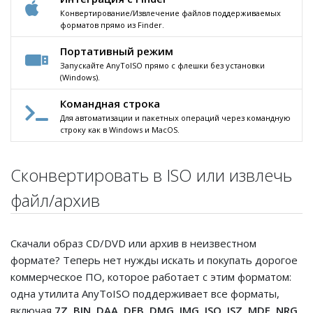
Конвертирование/Извлечение файлов поддерживаемых
форматов прямо из Finder.
Портативный режим
Запускайте AnyToISO прямо с флешки без установки
(Windows).
Командная строка
Для автоматизации и пакетных операций через командную
строку как в Windows и MacOS.
Сконвертировать в ISO или извлечь
файл/архив
Скачали образ CD/DVD или архив в неизвестном
формате? Теперь нет нужды искать и покупать дорогое
коммерческое ПО, которое работает с этим форматом:
одна утилита AnyToISO поддерживает все форматы,
включая
7Z, BIN, DAA, DEB, DMG, IMG, ISO, ISZ, MDF, NRG,