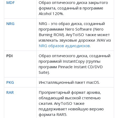
MDF
Образ оптического диска закрытого
формата, созданный в программе
Alcohol 120%.
NRG
NRG - это образ диска, созданный
программами Nero Software (Nero
Burning ROM). AnyToISO также может
извлекать звуковые дорожки .WAV из
NRG образов аудиодисков
.
PDI
Образ оптического диска, созданный
программой InstantCopy (группы
программ Pinnacle Instant CD/DVD
Suite).
PKG
Инсталляционный пакет macOS.
RAR
Проприетарный формат архива,
обладающий высокой степенью
сжатия. AnyToISO также
поддерживает новейшую версию
формата RAR5.