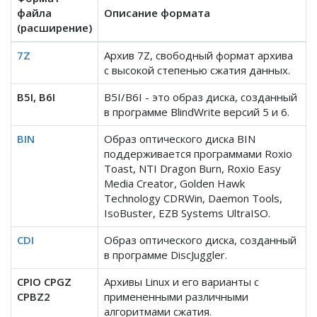
файла
Описание формата
(расширение)
7Z
Архив 7Z, свободный формат архива
с высокой степенью сжатия данных.
B5I, B6I
B5I/B6I - это образ диска, созданный
в программе BlindWrite версий 5 и 6.
BIN
Образ оптического диска BIN
поддерживается программами Roxio
Toast, NTI Dragon Burn, Roxio Easy
Media Creator, Golden Hawk
Technology CDRWin, Daemon Tools,
IsoBuster, EZB Systems UltraISO.
CDI
Образ оптического диска, созданный
в программе DiscJuggler.
CPIO CPGZ
Архивы Linux и его варианты с
CPBZ2
примененными различными
алгоритмами сжатия.