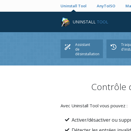
Uninstall Tool
AnyToISO
Ma
UNINSTALL
TOOL
Assistant
Traqu
de
d'inst
désinstallation
Contrôle
Avec Uninstall Tool vous pouvez :
Activer/désactiver ou supp
Détecter les entrées invali