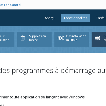
cs Fan Control
Aperçu
Fonctionnalités
Tarifs
eur
Suppression
Désinstallation
G
allation
forcée
multiple
d
 des programmes à démarrage au
rimer toute application se lançant avec Windows
des