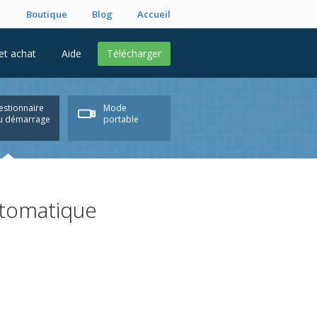
Boutique
Blog
Accueil
 et achat
Aide
Télécharger
estionnaire
Mode
u démarrage
portable
tomatique