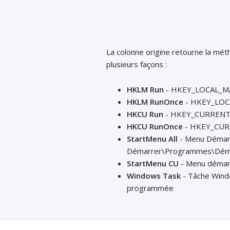
La colonne origine retourne la m
plusieurs façons :
HKLM Run
- HKEY_LOCAL_MACH
HKLM RunOnce
- HKEY_LOCAL
HKCU Run
- HKEY_CURRENT_U
HKCU RunOnce
- HKEY_CURRE
StartMenu All
- Menu Démarre
Démarrer\Programmes\Dém
StartMenu CU
- Menu démarre
Windows Task
- Tâche Windo
programmée