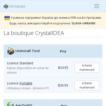
У рамках підтримки України діє знижка 50% на всі програми.
Будь ласка, використовуйте код купона '
SLAVA-UKRAINI
'.
La boutique CrystalIDEA
Uninstall Tool
Prix
Licence Standard
Acheter
$24.95
Rabais disponibles en achat de
maintenant
volume
Licence
Portable
Acheter
$39.95
maintenant
Utilisateur unique - plusieurs PC
AnyToISO
Prix