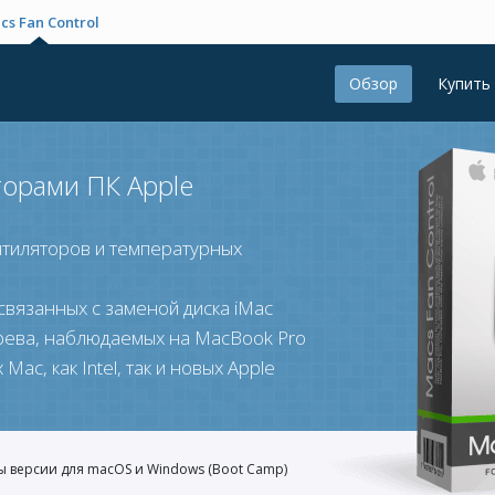
cs Fan Control
Обзор
Купить
орами ПК Apple
нтиляторов и температурных
вязанных с заменой диска iMac
ева, наблюдаемых на MacBook Pro
Mac, как Intel, так и новых Apple
ы версии для macOS и Windows (Boot Camp)