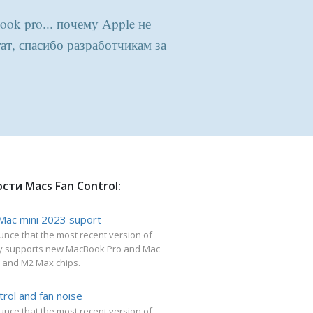
ook pro... почему Apple не
ат, спасибо разработчикам за
сти Macs Fan Control:
Mac mini 2023 suport
nce that the most recent version of
lly supports new MacBook Pro and Mac
o and M2 Max chips.
trol and fan noise
nce that the most recent version of