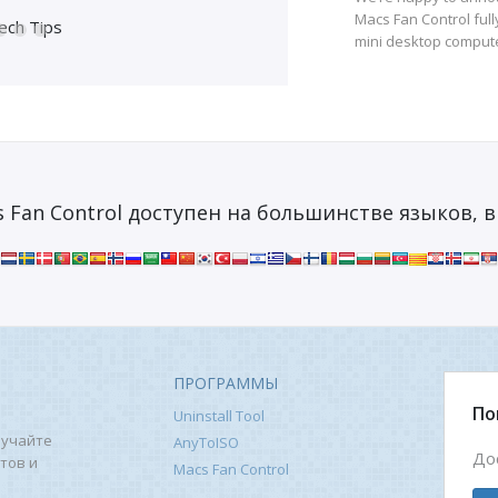
Macs Fan Control ful
ech Tips
mini desktop comput
 Fan Control доступен на большинстве языков, в
ПРОГРАММЫ
По
Uninstall Tool
лучайте
AnyToISO
До
тов и
Macs Fan Control