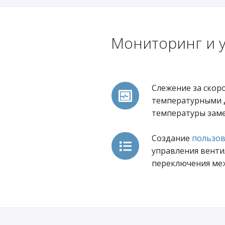
Мониторинг и 
Слежение за скор
температурными 
температуры зам
Создание
пользов
управления венти
переключения ме