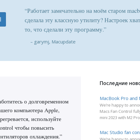
“Работает замечательно на моём старом macb
l
сделала эту классную утилиту? Настроек хват
то, что сделали эту программу.”
– garymj, Macupdate
Последние ново
MacBook Pro and 
аботитесь о долговременном
We’re happy to annou
ашего компьютера Apple,
Macs Fan Control fu
mini 2023 with M2 Pr
регревается, используйте
ontrol чтобы повысить
Mac Studio fan con
ентиляторов охлаждения.”
We’re happy to annou