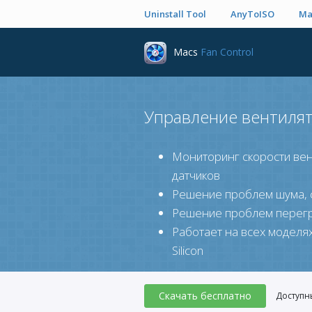
Uninstall Tool
AnyToISO
Ma
Macs
Fan Control
Управление вентилят
Мониторинг скорости ве
датчиков
Решение проблем шума, с
Решение проблем перегр
Работает на всех моделях 
Silicon
Скачать бесплатно
Доступн