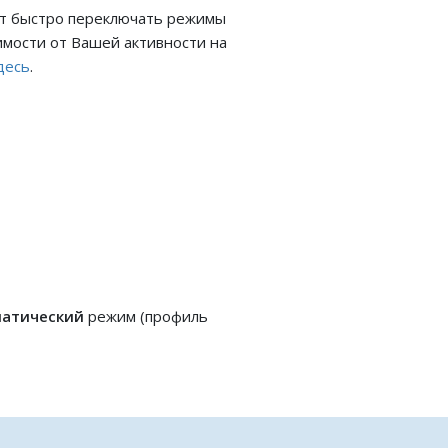
ют быстро переключать режимы
симости от Вашей активности на
десь
.
атический
режим (профиль