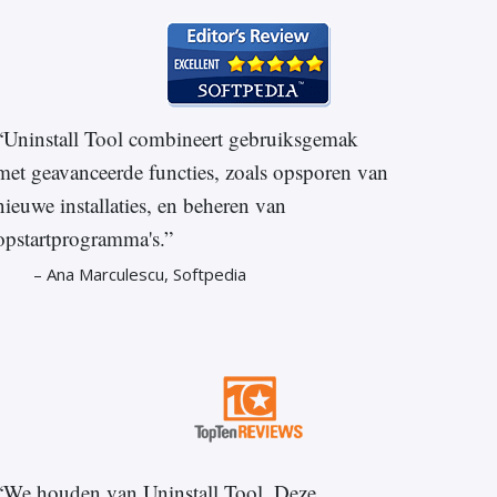
“Uninstall Tool combineert gebruiksgemak
met geavanceerde functies, zoals opsporen van
nieuwe installaties, en beheren van
opstartprogramma's.”
– Ana Marculescu, Softpedia
“We houden van Uninstall Tool. Deze