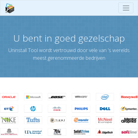
U bent in goed gezelschap
Uninstall Tool wordt vertrouwd door vele van 's werelds
meest gerenommeerde bedrijven